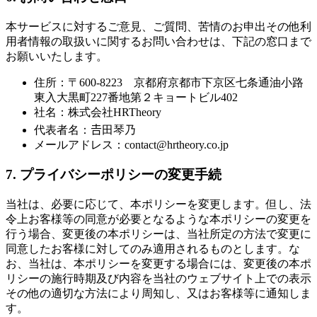
本サービスに対するご意見、ご質問、苦情のお申出その他利
用者情報の取扱いに関するお問い合わせは、下記の窓口まで
お願いいたします。
住所：〒600-8223 京都府京都市下京区七条通油小路
東入大黒町227番地第２キョートビル402
社名：株式会社HRTheory
代表者名：𠮷田琴乃
メールアドレス：contact@hrtheory.co.jp
7. プライバシーポリシーの変更手続
当社は、必要に応じて、本ポリシーを変更します。但し、法
令上お客様等の同意が必要となるような本ポリシーの変更を
行う場合、変更後の本ポリシーは、当社所定の方法で変更に
同意したお客様に対してのみ適用されるものとします。な
お、当社は、本ポリシーを変更する場合には、変更後の本ポ
リシーの施行時期及び内容を当社のウェブサイト上での表示
その他の適切な方法により周知し、又はお客様等に通知しま
す。